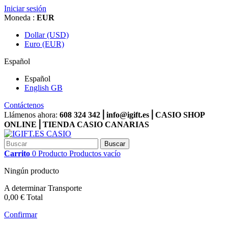
Iniciar sesión
Moneda :
EUR
Dollar (USD)
Euro (EUR)
Español
Español
English GB
Contáctenos
Llámenos ahora:
608 324 342⎪info@igift.es⎪CASIO SHOP
ONLINE⎪TIENDA CASIO CANARIAS
Buscar
Carrito
0
Producto
Productos
vacío
Ningún producto
A determinar
Transporte
0,00 €
Total
Confirmar