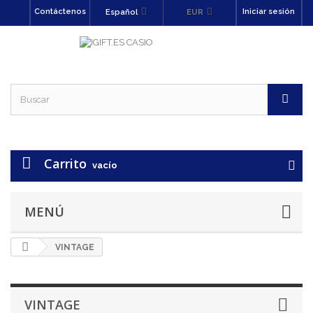
Contáctenos
Iniciar sesión
Español
EUR
Carrito
vacío
MENÚ
VINTAGE
VINTAGE