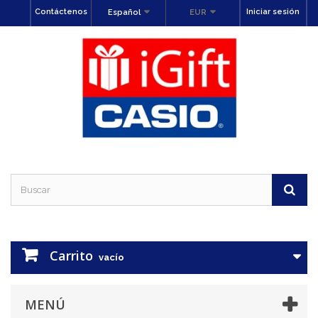
Contáctenos
Iniciar sesión
Español
EUR
Carrito
vacío
MENÚ