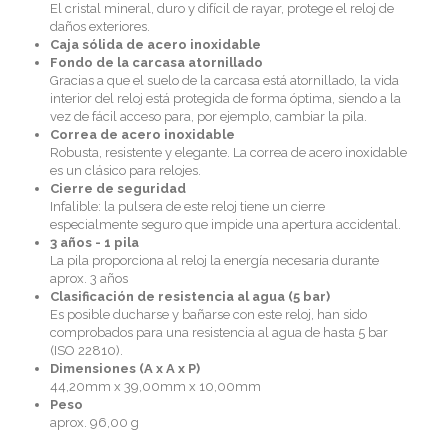
El cristal mineral, duro y difícil de rayar, protege el reloj de
daños exteriores.
Caja sólida de acero inoxidable
Fondo de la carcasa atornillado
Gracias a que el suelo de la carcasa está atornillado, la vida
interior del reloj está protegida de forma óptima, siendo a la
vez de fácil acceso para, por ejemplo, cambiar la pila.
Correa de acero inoxidable
Robusta, resistente y elegante. La correa de acero inoxidable
es un clásico para relojes.
Cierre de seguridad
Infalible: la pulsera de este reloj tiene un cierre
especialmente seguro que impide una apertura accidental.
3 años - 1 pila
La pila proporciona al reloj la energía necesaria durante
aprox. 3 años
Clasificación de resistencia al agua (5 bar)
Es posible ducharse y bañarse con este reloj, han sido
comprobados para una resistencia al agua de hasta 5 bar
(ISO 22810).
Dimensiones (A x A x P)
44,20mm x 39,00mm x 10,00mm
Peso
aprox. 96,00 g