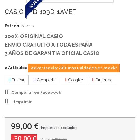
NUEVO
CASIO EFB-109D-1AVEF
Estado:
Nuevo
100% ORIGINAL CASIO
ENVIO GRATUITO A TODA ESPAÑA
3 AÑOS DE GARANTIA OFICIAL CASIO
2
Artículos
Advertencia: ¡Últimas unidades en stock!
Tuitear
Compartir
Google+
Pinterest
¡Compartir en Facebook!
Imprimir
99,00 €
Impuestos excluidos
-30,00 €
129,00 €
Antes