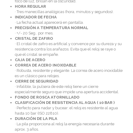
foco de luz, brillan en la oscuridad.
HORA REGULAR
· Tres manecillas analógicas (hora, minutos y segundos).
INDICADOR DE FECHA
· La fecha actual aparecerá en pantalla.
PRECISIÓN A TEMPERATURA NORMAL
· +/- 20 Seg.. por mes.
CRISTAL DE ZAFIRO
· El cristal de zafiro es artificial y convence por su dureza y su
resistencia contra los arañazos. Evita que el reloj se raye o
que el cristal se empañe.
CAJA DE ACERO
CORREA DE ACERO INOXIDABLE
· Robusta, resistente y elegante. La correa de acero inoxidable
es un clásico para relojes.
CIERRE DE SEGURIDAD
· Infalible, la pulsera de este reloj tiene un cierre
especialmente seguro que impide una apertura accidental.
FONDO DE ROSCA ATORNILLADO
CLASIFICACIÓN DE RESISTENCIA AL AGUA ( 10 BAR )
· Perfecto para nadar y bucear: el reloj es resistente al agua
hasta 10 bar (ISO 22810).
DURACIÓN DE LA PILA
· La pila proporciona al reloj la energía necesaria durante
aprox. 3 años.