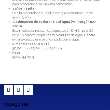
para proporcionar la máxima comodidad.
3 años - 1 pila
La pila proporciona al reloj la energía necesaria durante
aprox. 3 años
Clasificación de resistencia al agua (WR) según ISO
22810
Este modelo es resistente al agua según DIN 8310 o ISO
22810 y soporta pequeñas salpicaduras de agua. Deberá
evitarse cualquier mayor contacto con el agua.
Dimensiones (A x A x P)
38,80mm x 27,80mm x 8,10mm
Peso
aprox. 44,00 g
Categorías